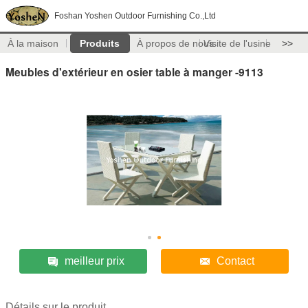
Foshan Yoshen Outdoor Furnishing Co.,Ltd
À la maison
Produits
À propos de nous
Visite de l'usine
>>
Meubles d'extérieur en osier table à manger -9113
meilleur prix
Contact
Détails sur le produit