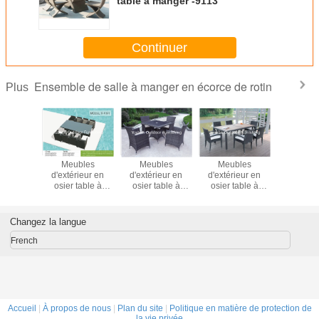
table à manger -9113
Continuer
Ensemble de salle à manger en écorce de rotin
Plus
èces
Meubles
Meubles
Meubles
Série de 
 de salle
d'extérieur en
d'extérieur en
d'extérieur en
de loisirs 
 en rotin
osier table à
osier table à
osier table à
PE p
bles
manger--9191
manger--9075
manger--9071
restau
érieur
de jardin
Changez la langue
 table à
t chaise
French
Accueil
|
À propos de nous
|
Plan du site
|
Politique en matière de protection de
la vie privée