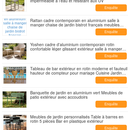
imperméable à l'eau et résistant aux UV
Enquête
maintenant
Rattan cadre contemporain en aluminium salle à
manger chaise de jardin bistrot français meubles
extérieurs étanches
Enquête
maintenant
Yoshen cadre d'aluminium contemporain rotin
confortable léger glissant extérieur salle à manger
fauteuil à bras étanche durable
Enquête
maintenant
Tableau de bar extérieur en rotin moderne et fauteuil
hauteur de compteur pour mariage Cuisine Jardin
Sous-sol Patio & espaces commerciaux
Enquête
maintenant
Banquette de jardin en aluminium vert Meubles de
patio extérieur avec accoudoirs
Enquête
maintenant
Meubles de jardin personnalisés Table à barres en
rotin 5 pièces Bar en plastique extérieur
Enquête