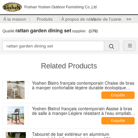
Foshan Yoshen Outdoor Furnishing Co.,Ltd
À la maison
Produits
À propos de nous
Visite de l'usine
>>
rattan garden dining set
Qualité
supplier.
(170)
Related Products
Yoshen Bistro français contemporain Chaise de bras
à manger confortable légère durable écologique
chaise extérieure en rotin imperméable
Enquête
maintenant
Yoshen Bistrot français contemporain Assise à bras
de salle à manger-Légère résistant à l'eau empilable
rotin en plein air planant
Enquête
maintenant
Tabouret de bar extérieur en aluminium