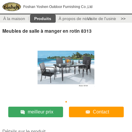
Foshan Yoshen Outdoor Furnishing Co.,Ltd
À la maison
Produits
À propos de nous
Visite de l'usine
>>
Meubles de salle à manger en rotin 8313
meilleur prix
Contact
Détails sur le produit