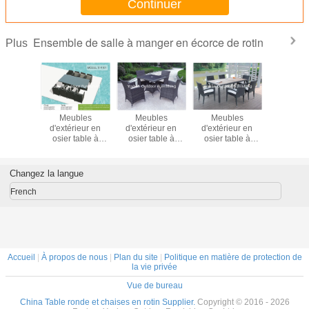
Continuer
Ensemble de salle à manger en écorce de rotin
Plus
èces
Meubles
Meubles
Meubles
Série de 
 de salle
d'extérieur en
d'extérieur en
d'extérieur en
de loisirs 
 en rotin
osier table à
osier table à
osier table à
PE p
bles
manger--9191
manger--9075
manger--9071
restau
érieur
de jardin
Changez la langue
 table à
t chaise
French
Accueil
|
À propos de nous
|
Plan du site
|
Politique en matière de protection de
la vie privée
Vue de bureau
China Table ronde et chaises en rotin Supplier.
Copyright © 2016 - 2026