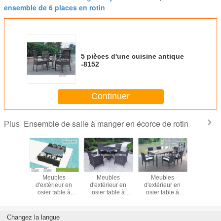
ensemble de 6 places en rotin
5 pièces d'une cuisine antique
-8152
Continuer
Ensemble de salle à manger en écorce de rotin
Plus
èces
Meubles
Meubles
Meubles
Série de 
 de salle
d'extérieur en
d'extérieur en
d'extérieur en
de loisirs 
 en rotin
osier table à
osier table à
osier table à
PE p
bles
manger--9191
manger--9075
manger--9071
restau
érieur
de jardin
Changez la langue