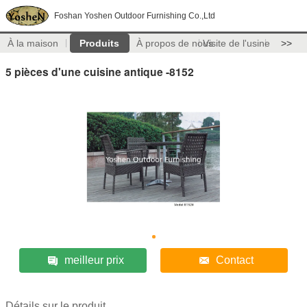
Foshan Yoshen Outdoor Furnishing Co.,Ltd
À la maison
Produits
À propos de nous
Visite de l'usine
>>
5 pièces d'une cuisine antique -8152
meilleur prix
Contact
Détails sur le produit