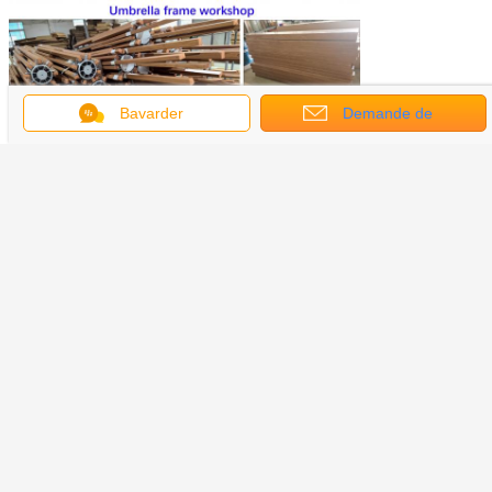
Bavarder
Demande de
soumission