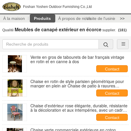
Foshan Yoshen Outdoor Furnishing Co.,Ltd
À la maison
Produits
À propos de nous
Visite de l'usine
>>
Meubles de canapé extérieur en écorce
Qualité
supplier.
(181)
Vente en gros de tabourets de bar français vintage
en rotin et en canne à dos
Contact
Chaise en rotin de style parisien géométrique pour
manger en plein air Chaise de patio à rayures
brunes chocolat
Contact
Chaise d'extérieur rose élégante, durable, résistante
à la décoloration et aux intempéries, avec un cadre
en aluminium robuste pour votre patio
Contact
Chaise verte commerciale extérieure en coton