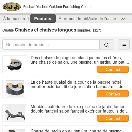
Foshan Yoshen Outdoor Furnishing Co.,Ltd
À la maison
Produits
À propos de nous
Visite de l'usine
>>
Chaises et chaises longues
Qualité
supplier.
(117)
Des chaises de plage en plastique moins chères,
une chaise de salon, une piscine, un jardin, un patio,
un lit en plein air avec coussin...
Contact
Lit de haute qualité de la cour de la piscine hôtel
mobilier extérieur lit de jour station balnéaire lit de
jour ronde---6102
Contact
Meubles extérieurs de luxe piscine de jardin fauteuil
double fauteuil salon fauteuil extérieur fauteuils de
soleil imperméables en rotin --- 6019
Contact
Chaise de jardin en aluminium, chaise de piscine