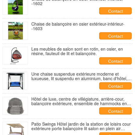
-1602
Contact
Chaise de balançoire en osier extérieur-intérieur-
-1603
Contact
Les meubles de salon sont en rotin, en osier, en
résine, fauteuil de lit et balançoire.
Contact
Une chaise suspendue extérieure moderne et
luxueuse, lit suspendu en aluminium, banc d'hôtel,
patio, balançoire, chaise suspendue...
Contact
Hôtel de luxe, centre de villégiature, arrière-cour,
balançoire extérieure, ensemble de hammocks en
aluminium en osier, en coquille de jardin, en rotin,
Contact
balançoires de patio --- 6070
Patio Swings Hôtel jardin de la station de loisirs cour
extérieure porte balançoire lit salon en plein air
fauteuil balançoire---3010