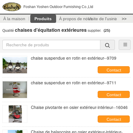
Foshan Yoshen Outdoor Furnishing Co.,Ltd
À la maison
Produits
À propos de nous
Visite de l'usine
>>
chaises d'équitation extérieures
Qualité
supplier.
(25)
chaise suspendue en rotin en extérieur--9709
Contact
chaise suspendue en rotin en extérieur--9711
Contact
Chaise pivotante en osier extérieur-intérieur--16046
Contact
Chaise de balançoire en osier extérieur-intérieur-