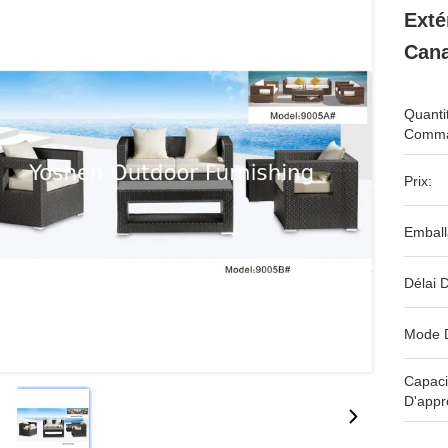
Exté
Cana
Quanti
Comma
Prix:
Emball
Délai D
Mode 
Capaci
D'appr