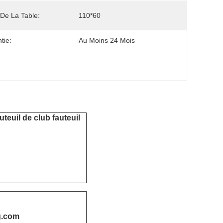
e De La Table:
110*60
tie:
Au Moins 24 Mois
uteuil de club fauteuil
g.com