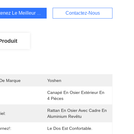
enez Le Meilleur Prix
Contactez-Nous
Produit
De Marque
Yoshen
Canapé En Osier Extérieur En 
4 Pièces
Rattan En Osier Avec Cadre En 
iel:
Aluminium Revêtu
rnez!:
Le Dos Est Confortable.