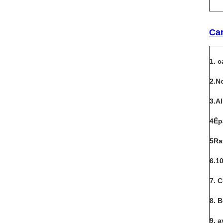
Car
1. c
2.N
3.A
4Ép
5Ra
6.10
7. C
8. 
9. 