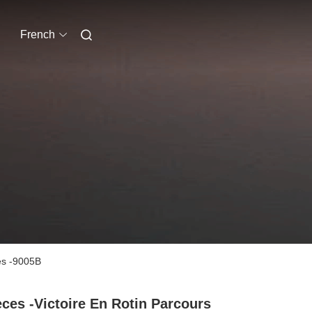
French
les -9005B
èces -Victoire En Rotin Parcours