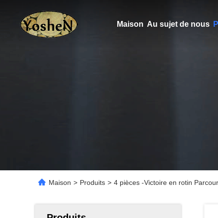
Maison
Au sujet de nous
P
Maison
>
Produits
>
4 pièces -Victoire en rotin Parco
Produits