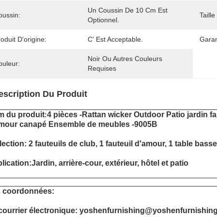
Un Coussin De 10 Cm Est 
oussin:
Taill
Optionnel.
oduit D'origine:
C' Est Acceptable.
Garan
Noir Ou Autres Couleurs 
ouleur:
Requises
escription Du Produit
 du produit
4 pièces -Rattan wicker Outdoor Patio jardin fa
:
mour canapé Ensemble de meubles -9005B
lection: 2 fauteuils de club, 1 fauteuil d'amour, 1 table basse
lication:Jardin, arrière-cour, extérieur, hôtel et patio
 coordonnées:
courrier électronique: yoshenfurnishing@yoshenfurnishin