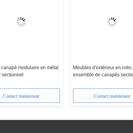
s canapé modulaire en métal
Meubles d'extérieur en rotin,
r sectionnel
ensemble de canapés secti
modulaires --YS5739
Contact maintenant
Contact maintenant