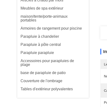
Articles à chaud par mois
Meubles de spa extérieur
maison/tente/porte-animaux
portables
Armoires de rangement pour piscine
Parapluie à chandelier
Parapluie à pôle central
I
Parapluie parapluie
Accessoires pour parapluies de
Li
plage
base de parapluie de patio
N
Couverture de l'ombrage
Tables d'extérieur polyvalentes
C
P