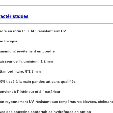
actéristiques
adre en rotin PE + AL; résistant aux UV
on toxique
luminium: revêtement en poudre
aisseur de l'aluminium: 1,2 mm
ttan ordinaire: 8*1,3 mm
0% tissé à la main par des artisans qualifiés
onvient à l' intérieur et à l' extérieur
Bon rayonnement UV, résistant aux températures élevées, résistan
avec des coussins confortables hydrofuges en option