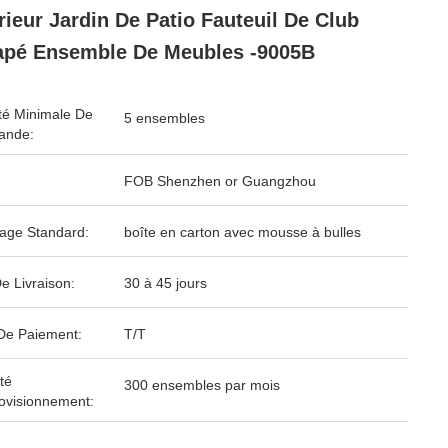
rieur Jardin De Patio Fauteuil De Club
pé Ensemble De Meubles -9005B
té Minimale De
5 ensembles
nde:
FOB Shenzhen or Guangzhou
age Standard:
boîte en carton avec mousse à bulles
e Livraison:
30 à 45 jours
De Paiement:
T/T
té
300 ensembles par mois
ovisionnement: