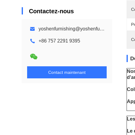
C
Contactez-nous
Pr
yoshenfurnishing@yoshenfurnishing.com
C
+86 757 2291 9395
D
Nom
Contact maintenant
d'a
Col
App
Les
Le 