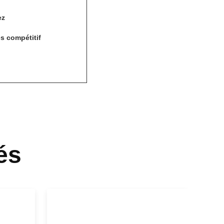
ez
s compétitif
és