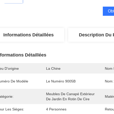
Obt
Informations Détaillées
Description Du 
nformations Détaillées
eu D'origine
La Chine
Nom 
uméro De Modèle
Le Numéro 9005B
Nom:
Meubles De Canapé Extérieur 
atégorie:
Matér
De Jardin En Rotin De Cire
our Les Sièges:
4 Personnes
Retou