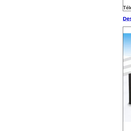
Tél
De