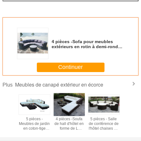
4 pièces -Sofa pour meubles
extérieurs en rotin à demi-ronde
avec table basse en forme d'œuf
-YS5725
Continuer
Meubles de canapé extérieur en écorce
Plus
bles
5 pièces -
4 pièces -Soufa
5 pièces - Salle
Meuble
érieur
Meubles de jardin
de hall d'hôtel en
de conférence de
terrasse
odulaire
en coton-tige
forme de L
l'hôtel chaises de
salon ext
 en acier
patio jardin
meuble d'hôtel
réunion en rotin
canapé en
able -
extérieur canapé
commercial en
meubles
noir en 