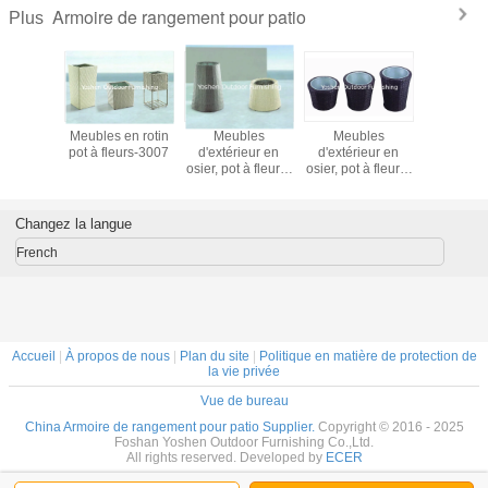
Armoire de rangement pour patio
Plus
bles
Meubles en rotin
Meubles
Meubles
Meubles d
ieur en
pot à fleurs-3007
d'extérieur en
d'extérieur en
en plasti
ur jardin
osier, pot à fleurs-
osier, pot à fleurs-
rotin en
08
3006
3005
impermé
l'eau hôtel
douche sa
Changez la langue
bain armo
range
French
serviett
range
chariots-
Accueil
|
À propos de nous
|
Plan du site
|
Politique en matière de protection de
la vie privée
Vue de bureau
China Armoire de rangement pour patio Supplier.
Copyright © 2016 - 2025
Foshan Yoshen Outdoor Furnishing Co.,Ltd.
All rights reserved. Developed by
ECER