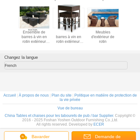
e de bar
Ensemble de
Ensemble de
Meubles
Ensemb
 en rotin-
barres à vin en
barres à vin en
d'extérieur de
barres à 
11
rotin extérieur
rotin extérieur-
rotin
rotin ext
8226
16080
811
Changez la langue
French
Accueil
|
À propos de nous
|
Plan du site
|
Politique en matière de protection de
la vie privée
Vue de bureau
China Tables et chaises pour les tabourets de pub / bar Supplier.
Copyright ©
2016 - 2025 Foshan Yoshen Outdoor Furnishing Co.,Ltd.
All rights reserved. Developed by
ECER
Bavarder
Demande de