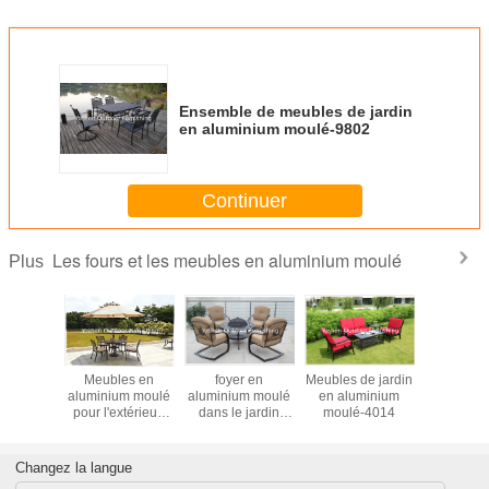
Ensemble de meubles de jardin
en aluminium moulé-9802
Continuer
Les fours et les meubles en aluminium moulé
Plus
de jardin
Meubles en
foyer en
Meubles de jardin
Meuble
minium
aluminium moulé
aluminium moulé
en aluminium
aluminiu
-4001
pour l'extérieur-
dans le jardin
moulé-4014
pour pati
4025
d'arrière-4009
Changez la langue