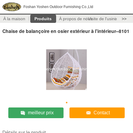
Foshan Yoshen Outdoor Furnishing Co.,Ltd
À la maison
Produits
À propos de nous
Visite de l'usine
>>
Chaise de balançoire en osier extérieur à l'intérieur--8101
meilleur prix
Contact
Détails sur le produit