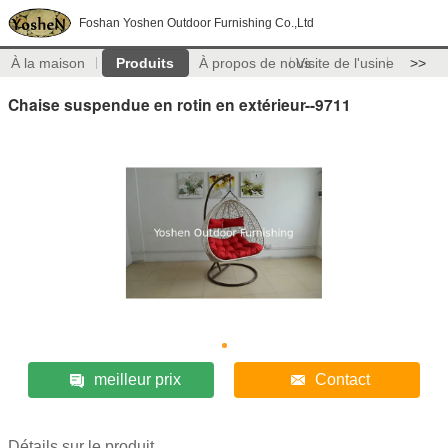
Foshan Yoshen Outdoor Furnishing Co.,Ltd
À la maison
Produits
À propos de nous
Visite de l'usine
>>
Chaise suspendue en rotin en extérieur--9711
meilleur prix
Contact
Détails sur le produit