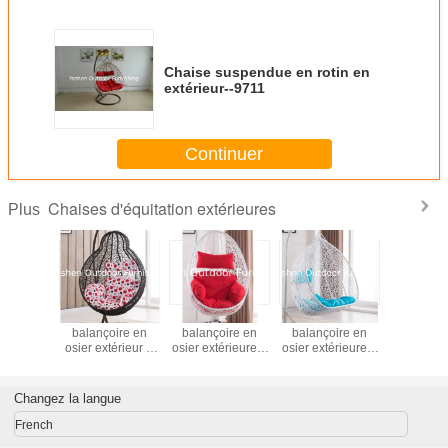
Chaise suspendue en rotin en
extérieur--9711
Continuer
Chaises d'équitation extérieures
Plus
se de
Chaise de
Chaise de
Chaise de
Chais
oire en
balançoire en
balançoire en
balançoire en
balançoi
térieur-
osier extérieur à
osier extérieure à
osier extérieure à
osier exté
ur--1608
l'intérieur--8202
l'intérieur - 8303
l'intérieur--9711
l'intérieu
Changez la langue
French