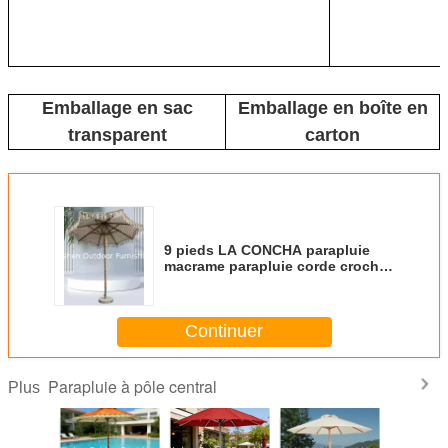
Emballage en sac
Emballage en boîte en
transparent
carton
9 pieds LA CONCHA parapluie
macrame parapluie corde crochet
parapluie de patio tissée
parapluie avec écharpes
écharpes parapluie de canopée
Continuer
tissée
Parapluie à pôle central
Plus