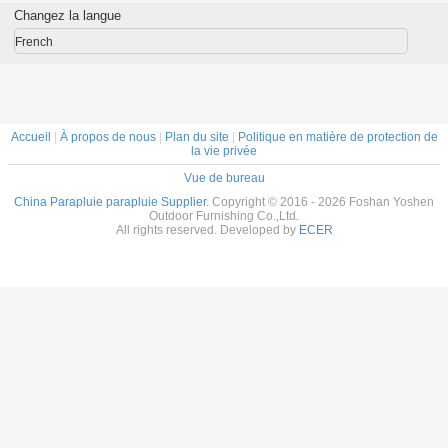
e Canopy
blanche ronde
extérieurs
remplacement
Parasol 
Changez la langue
re toile
octogone du patio
Remplacement
couverture pour le
Piscine Pa
rapluies
Remplacement du
parapluie Canopy
marché rond
toil
French
ieurs
couvercle du
parapluie
parapluie
Accueil
|
À propos de nous
|
Plan du site
|
Politique en matière de protection de
la vie privée
Vue de bureau
China Parapluie parapluie Supplier.
Copyright © 2016 - 2026 Foshan Yoshen
Outdoor Furnishing Co.,Ltd.
All rights reserved. Developed by
ECER