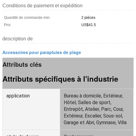
Conditions de paiement et expédition
Quantité de commande min:
2 pièces
Prix:
US$41.5
description de
Accessoires pour parapluies de plage
Attributs clés
Attributs spécifiques à l'industrie
application
Bureau à domicile, Extérieur,
Hôtel, Salles de sport,
Entrepôt, Atelier, Parc, Cour,
Extérieur, Escalier, Sous-sol,
Garage et Abri, Gymnase, Villa