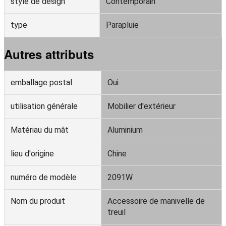
style de design
Contemporain
type
Parapluie
Autres attributs
emballage postal
Oui
utilisation générale
Mobilier d'extérieur
Matériau du mât
Aluminium
lieu d'origine
Chine
numéro de modèle
2091W
Nom du produit
Accessoire de manivelle de
treuil