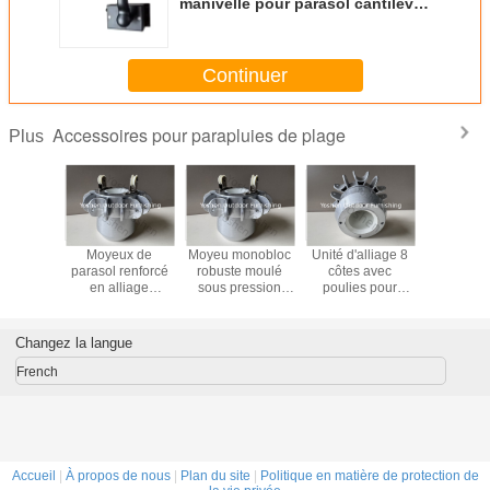
manivelle pour parasol cantilever
- Manivelle
Continuer
Accessoires pour parapluies de plage
Plus
u de
Moyeux de
Moyeu monobloc
Unité d'alliage 8
14.5'' Tab
 robuste
parasol renforcé
robuste moulé
côtes avec
parasol p
liage
en alliage
sous pression
poulies pour
pour pa
oc avec
monobloc avec 2
avec poulies pour
parapluie du
piscine, 
s pour
poulies pour
parasol de
marché du pôle
boisso
central à
parasol de
terrasse à mât
central
plastique
Changez la langue
 nervures
terrasse à mât
central à 8
rond, pla
central à 8
nervures
table de
French
baleines
extéri
Accueil
|
À propos de nous
|
Plan du site
|
Politique en matière de protection de