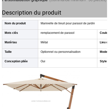
Description du produit
Nom du produit
Manivelle de treuil pour parasol de jardin
Mots clés
remplacement de parasol
Coule
Matériau
Métal
Lieu d
Taille
Optionnel ou personnalisation
Modes
Conception pliée
Oui
Style