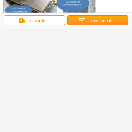
Bavarder
Demande de
soumission
couchettes de jour
Étiquettes:
Hôtel de plage ensemble de
meubles extérieurs patio lit de
jour piscine en osier rotin chaise