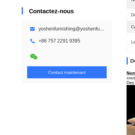
Contactez-nous
D
C
yoshenfurnishing@yoshenfurnishing.com
+86 757 2291 9395
L
D
Contact maintenant
Nom
cous
Des 