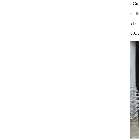
5Con
6- B
7Le 
8.O