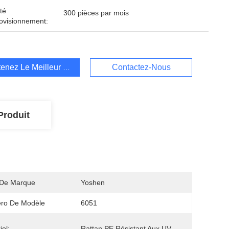
té
300 pièces par mois
ovisionnement:
enez Le Meilleur Prix
Contactez-Nous
Produit
De Marque
Yoshen
ro De Modèle
6051
iel:
Rattan PE Résistant Aux UV