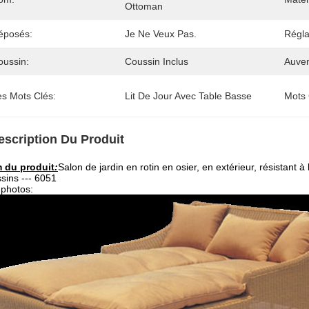
Ottoman
éposés:
Je Ne Veux Pas.
Régla
oussin:
Coussin Inclus
Auven
es Mots Clés:
Lit De Jour Avec Table Basse
Mots 
escription Du Produit
 du produit
:
Salon de jardin en rotin en osier, en extérieur, résistant à 
sins --- 6051
photos: