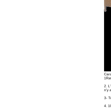
Cara
1Rat
2. L
n'y 
3- T
4. 1