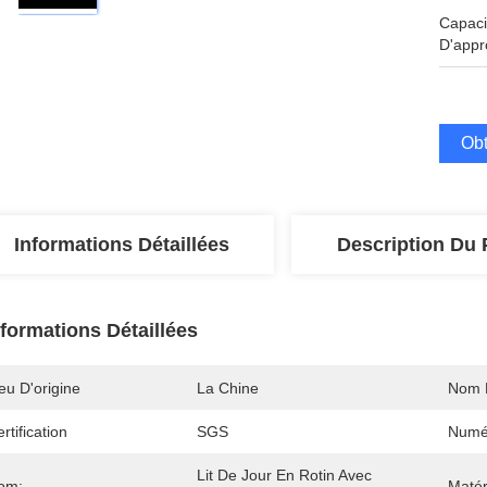
Capaci
D'appr
Obt
Informations Détaillées
Description Du 
nformations Détaillées
eu D'origine
La Chine
Nom 
rtification
SGS
Numé
Lit De Jour En Rotin Avec 
om:
Matér