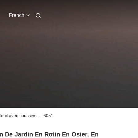
French
uteuil avec coussins --- 6051
n De Jardin En Rotin En Osier, En