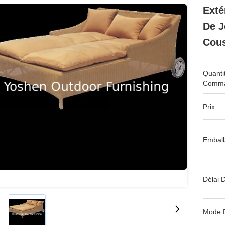
Exté
De J
Cous
Quanti
Comma
Prix:
Emball
Délai D
Mode 