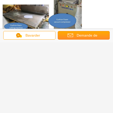
Bavarder
Demande de
soumission
couchettes de jour
Étiquettes: