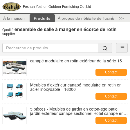
Foshan Yoshen Outdoor Furnishing Co.,Ltd
À la maison
Produits
À propos de nous
Visite de l'usine
>>
ensemble de salle à manger en écorce de rotin
Qualité
supplier.
canapé modulaire en rotin extérieur de la série 15
Contact
Meubles d'extérieur canapé modulaire en rotin en
acier inoxydable --16200
Contact
5 pièces - Meubles de jardin en coton-tige patio
jardin extérieur canapé sectionnel Hôtel canapé en
forme de L -9020
Contact