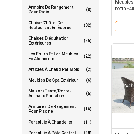
Meubles 
Armoire De Rangement
rotin -4
(8)
Pour Patio
Chaise D'hôtel De
(32)
Restaurant En Écorce
Chaises D'équitation
(25)
Extérieures
Les Fours Et Les Meubles
(22)
En Aluminium ...
Articles À Chaud Par Mois
(2)
Meubles De Spa Extérieur
(6)
Maison/tente/porte-
(6)
Animaux Portables
Armoires De Rangement
(16)
Pour Piscine
Parapluie À Chandelier
(11)
Parapluie À Pôle Central
(28)