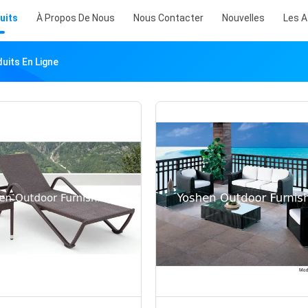
uits
À Propos De Nous
Nous Contacter
Nouvelles
Les A
uits En Ligne