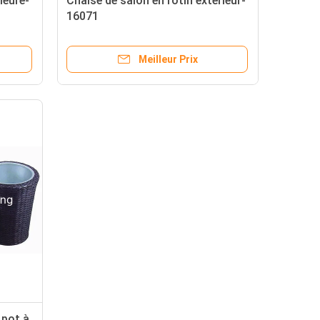
ieure-
Chaise de salon en rotin extérieur-
16071
Meilleur Prix
 pot à