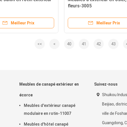
fleurs-3005
Meilleur Prix
Meilleur Prix
<<
<
40
41
42
43
Meubles de canapé extérieur en
Suivez-nous
Shuikou Indust
écorce
Beijiao, distr
Meubles d'extérieur canapé
modulaire en rotin-11007
ville de Fosha
Guangdong, C
Meubles d'hôtel canapé