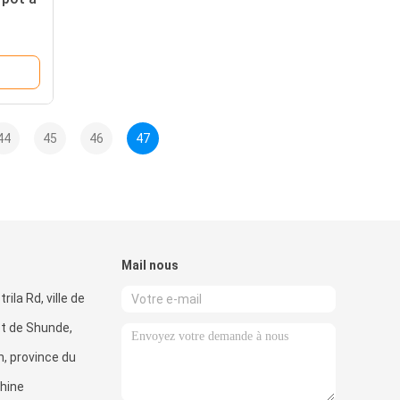
44
45
46
47
Mail nous
rila Rd, ville de
ict de Shunde,
n, province du
hine