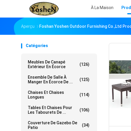
À La Maison
Prod
Aperçu
Foshan Yoshen Outdoor Furnishing Co.,Ltd Prod
Catégories
Meubles De Canapé
(126)
Extérieur En Écorce
Ensemble De Salle À
(125)
Manger En Écorce De ...
Chaises Et Chaises
(114)
Longues
Tables Et Chaises Pour
(106)
Les Tabourets De ...
Couverture De Gazebo De
(34)
Patio