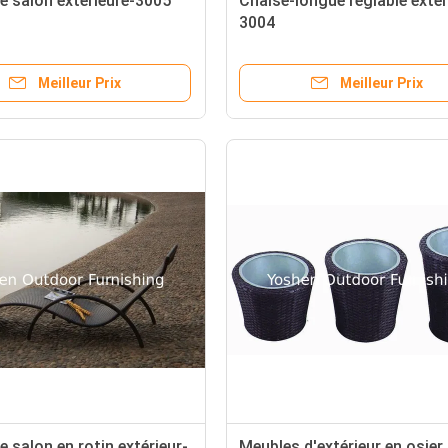
e salon extérieure-3005
Chaise-longue réglable extér
3004
Meilleur Prix
Meilleur Prix
e salon en rotin extérieur-
Meubles d'extérieur en osier,