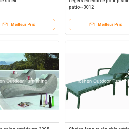
de soleil
Légers en écorce pour pisci
patio--3012
Meilleur Prix
Meilleur Prix