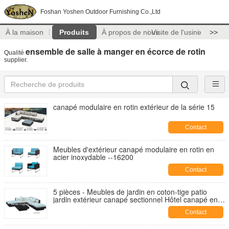
Foshan Yoshen Outdoor Furnishing Co.,Ltd
À la maison
Produits
À propos de nous
Visite de l'usine
>>
ensemble de salle à manger en écorce de rotin
Qualité
supplier.
canapé modulaire en rotin extérieur de la série 15
Contact
Meubles d'extérieur canapé modulaire en rotin en
acier inoxydable --16200
Contact
5 pièces - Meubles de jardin en coton-tige patio
jardin extérieur canapé sectionnel Hôtel canapé en
forme de L -9020
Contact